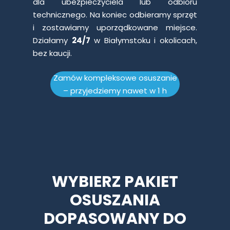
dla ubezpieczyciela lub odbioru
technicznego. Na koniec odbieramy sprzęt
i zostawiamy uporządkowane miejsce.
Działamy
24/7
w Białymstoku i okolicach,
bez kaucji.
Zamów kompleksowe osuszanie
– przyjedziemy nawet w 1 h
WYBIERZ PAKIET
OSUSZANIA
DOPASOWANY DO