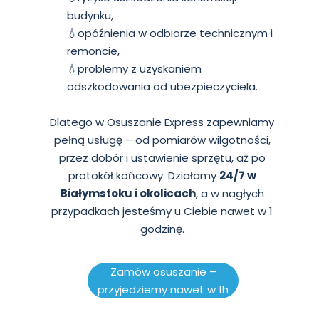
budynku,
💧opóźnienia w odbiorze technicznym i
remoncie,
💧problemy z uzyskaniem
odszkodowania od ubezpieczyciela.
Dlatego w Osuszanie Express zapewniamy
pełną usługę – od pomiarów wilgotności,
przez dobór i ustawienie sprzętu, aż po
protokół końcowy. Działamy
24/7 w
Białymstoku i okolicach
, a w nagłych
przypadkach jesteśmy u Ciebie nawet w 1
godzinę.
Zamów osuszanie –
przyjedziemy nawet w 1h