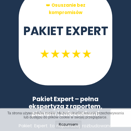
👑
Osuszanie bez
kompromisów
PAKIET EXPERT
★★
★★★
Pakiet Expert – pełna
ekspertyza z raportem,
planem i zaleceniami
Ta strona używa plików cookie. Możesz określić warunki przechowywania
lub dostępu do plików cookie w swojej przeglądarce.
Rozumiem
Pakiet Expert to najbardziej rozbudowana