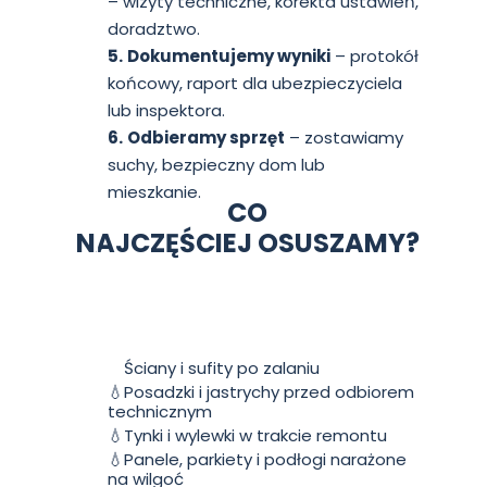
– wizyty techniczne, korekta ustawień,
doradztwo.
5.
Dokumentujemy wyniki
– protokół
końcowy, raport dla ubezpieczyciela
lub inspektora.
6.
Odbieramy sprzęt
– zostawiamy
suchy, bezpieczny dom lub
mieszkanie.
CO
NAJCZĘŚCIEJ OSUSZAMY?
💧
Ściany i sufity po zalaniu
💧Posadzki i jastrychy przed odbiorem
technicznym
💧Tynki i wylewki w trakcie remontu
💧Panele, parkiety i podłogi narażone
na wilgoć